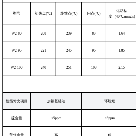
运动粘
型号
初馏点
(℃)
终馏点
(℃)
闪点
(℃)
度
(40℃,mm2/s)
W2-80
208
239
83
1.64
W2-95
221
245
95
1.85
W2-100
240
251
108
2.15
性能对比项目
加氢基础油
环烷烃
硫含量
<5ppm
<5ppm
芳烃含量
高
低