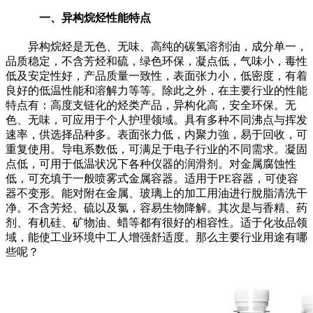
一、异构烷烃性能特点
异构烷烃是无色、无味、高纯的碳氢溶剂油，成分单一，
品质稳定，不含芳烃和硫，绿色环保，凝点低，气味小，毒性
低及安定性好，产品质量一致性，表面张力小，低密度，有着
良好的低温性能和溶解力等等。除此之外，在主要行业的性能
特点有：高度支链化的烃类产品，异构化高，安全环保。无
色、无味，可应用于个人护理领域。具有多种不同沸点与挥发
速率，供选择品种多。表面张力低，内聚力強，易于回收，可
重复使用。导电系数低，可满足于电子行业的不同需求。凝固
点低，可用于低温状况下各种仪器的润滑剂。对金属腐蚀性
低，可充填于一般喷雾式金属容器。适用于
PE
容器，可使容
器不变形。能对附在金属、玻璃上的加工用油进行脫脂清洗干
净。不含芳烃、硫以及氯，容易生物降解。其次是与香精、药
剂、有机硅、矿物油、蜡等都有很好的相容性。适于化妆品领
域，能使工业环境中工人增强舒适度。那么主要行业用途有哪
些呢？