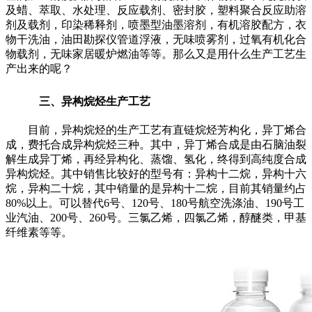
及蜡、萃取、水处理、反应载剂、密封胶，塑料聚合反应助溶
剂及载剂，印染稀释剂，喷墨型油墨溶剂，有机溶胶配方，衣
物干洗油，油田勘探仪管道浮液，无味喷雾剂，过氧有机化合
物载剂，无味家居暖炉燃油等等。那么又是用什么生产工艺生
产出来的呢？
三、异构烷烃生产工艺
目前，异构烷烃的生产工艺有直链烷烃芳构化，异丁烯合
成，费托合成异构烷烃三种。其中，异丁烯合成是由石脑油裂
解生成异丁烯，再经异构化、蒸馏、氢化，终得到高纯度合成
异构烷烃。其中销售比较好的型号有：异构十二烷，异构十六
烷，异构二十烷，其中销量的是异构十二烷，目前其销量约占
80%
以上。可以替代
6
号、
120
号、
180
号航空洗涤油、
190
号工
业汽油、
200
号、
260
号。三氯乙烯，四氯乙烯，醇醚类，甲基
纤维素等等。