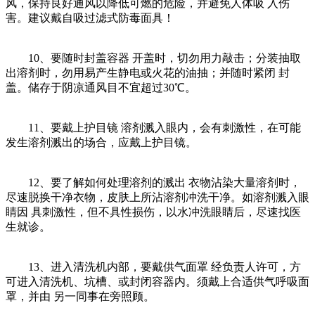
风，保持良好通风以降低可燃的危险，并避免人体吸 入伤
害。建议戴自吸过滤式防毒面具！
10、要随时封盖容器 开盖时，切勿用力敲击；分装抽取
出溶剂时，勿用易产生静电或火花的油抽；并随时紧闭 封
盖。储存于阴凉通风目不宜超过30℃。
11、要戴上护目镜 溶剂溅入眼内，会有刺激性，在可能
发生溶剂溅出的场合，应戴上护目镜。
12、要了解如何处理溶剂的溅出 衣物沾染大量溶剂时，
尽速脱换干净衣物，皮肤上所沾溶剂冲洗干净。如溶剂溅入眼
睛因 具刺激性，但不具性损伤，以水冲洗眼睛后，尽速找医
生就诊。
13、进入清洗机内部，要戴供气面罩 经负责人许可，方
可进入清洗机、坑槽、或封闭容器内。须戴上合适供气呼吸面
罩，并由 另一同事在旁照顾。