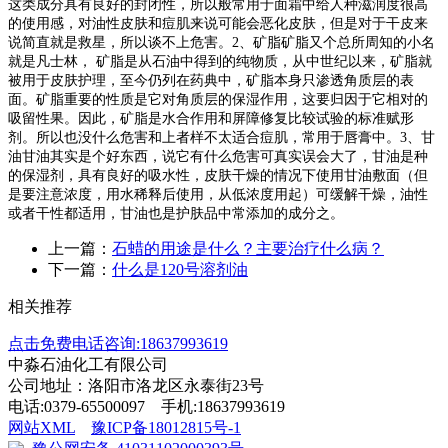
这类成分具有良好的封闭性，所以般常用于面霜中给人种滋润度很高
的使用感，对油性皮肤和痘肌来说可能会恶化皮肤，但是对于干皮来
说简直就是救星，所以谈不上危害。
2
、矿脂矿脂又个总所周知的小名
就是凡士林， 矿脂是从石油中得到的纯物质，从中世纪以来，矿脂就
被用于皮肤护理，至今仍列在药典中，矿脂本身只渗透角质层的表
面。矿脂重要的性质是它对角质层的保湿作用，这要归因于它相对的
吸留性果。因此，矿脂是水合作用和屏障修复比较试验的标准赋形
剂。所以也没什么危害和上者样不太适合痘肌，常用于唇膏中。
3
、甘
油甘油其实是个好东西，说它有什么危害可真实误会大了，甘油是种
的保湿剂，具有良好的吸水性，皮肤干燥的情况下使用甘油敷面（但
是要注意浓度，用水稀释后使用，从低浓度用起）可缓解干燥，油性
或者干性都适用，甘油也是护肤品中常添加的成分之。
上一篇：
石蜡的用途是什么？主要治疗什么病？
下一篇：
什么是120号溶剂油
相关推荐
点击免费电话咨询:18637993619
中淼石油化工有限公司
公司地址：洛阳市洛龙区永泰街23号
电话:0379-65500097 手机:18637993619
网站XML
豫ICP备18012815号-1