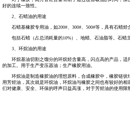
好的连续一致性。
2
、石蜡油的用途
石蜡基橡胶专用油，如
200#
、
300#
、
500#
等，具有石蜡烃
包括石蜡（占总消耗量的
10%
）、地蜡、石油脂等。石蜡
3
、环烷油的用途
环烷基油切割之馏分的环烷烃含量高，闪点高的产品，适用
的加工。用于生产变压器油；生产橡胶用油。
环烷油是制造橡胶油的理想原料，合成橡胶中，橡胶链状结
用芳烃油，其次就是环烷油，环烷油与橡胶之间也有较好的相
们对健康、安全、环保的呼声日益高涨，对于芳烃油的使用限