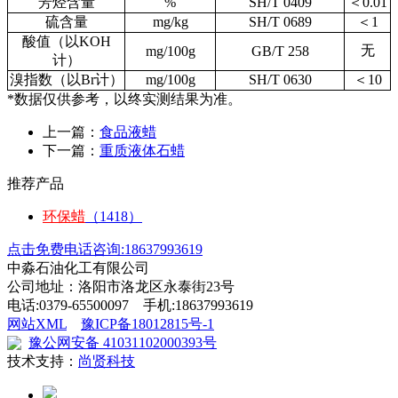
芳烃含量
%
SH/T 0409
＜
0.01
硫含量
mg/kg
SH/T 0689
＜
1
酸值（以
KOH
无
mg/100g
GB/T 258
计）
溴指数（以
Br
计）
mg/100g
SH/T 0630
＜
10
*数据仅供参考，以终实测结果为准。
上一篇：
食品液蜡
下一篇：
重质液体石蜡
推荐产品
环保蜡
（1418）
点击免费电话咨询:18637993619
中淼石油化工有限公司
公司地址：洛阳市洛龙区永泰街23号
电话:0379-65500097 手机:18637993619
网站XML
豫ICP备18012815号-1
豫公网安备 41031102000393号
技术支持：
尚贤科技