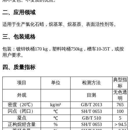
二、应用领域
适用于生产氯化石蜡，烷基苯、烷基萘、表面活性剂等。
三、包装规格
包装：镀锌铁桶170 kg，塑料吨桶750kg，槽车10-35T，或按
用户要求。
四、质量指标
典型指
项目
单位
检测方法
标
无色透
外观
目测
明
密度（
20
℃）
kg/m
³
GB/T 2013
765
闪点（闭口）
SH/T 0653
100
℃
凝点
GB/T 510
5
℃
正构烷烃含量
%
SH/T 0653
＞
94.5