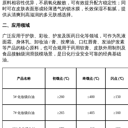
原料相容性优异，不易氧化酸败，可有效提升配方稳定性；同
时可在皮肤表面形成轻薄透气的锁水膜，长效保湿不黏腻，提
供从清爽到高滋润的多元肤感选择。
二、应用领域
广泛应用于护肤、彩妆、护发及医药日化等领域，可作为乳液
面霜、身体乳、卸妆油
/ 膏、按摩油、口红唇膏、发油护发素
等产品的核心原料，也可合规用于药用软膏、皮肤外用制剂及
食品接触级润滑脱模场景，是日化行业安全可靠的经典基础
油。
产品名称
初馏点
(℃)
终馏点
(℃)
闪点
(℃)
5# 化妆级白油
≥260
≤400
≥150
7# 化妆级白油
≥265
≤405
≥160