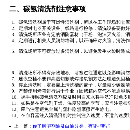
二、碳氢清洗剂注意事项
1、碳氢清洗剂属于可燃性清洗剂，所以在工作现场和仓库
2、定期对电器开关设备、线路进行检修，清洗设备要做好
3、清洗场所应备有定的消防器材（干粉、泡沫灭火器、消
4、定期进行相关人员消防培训，以正确应对火险，清洗作
5、清洗场所不可摆放过多清洗剂，以避免发生火险时造成
6、清洗场所不得有杂物堆积，堵塞过往通道以免影响消防
7、建议空桶不要作高温切割或焊接氧割方法处理避免因桶
8、停止清洗时，定要盖上清洗槽的盖子，尽量减少碳氢清
9、严禁使用烤箱进行烘干作业（因烤箱内空气不流通容易
10、裸手接触碳氢清洗剂应及时用自来水将手洗净以免皮
11、如果是在空气别干燥、温度较高的季节，应当注意检
12、应当注意避免金属与塑料剧烈摩擦产生静电。
13、在向容器注入清洗溶剂时控制注入速度，不适合速度过
上一篇：
你了解溶剂油及白油分类，有哪些吗？