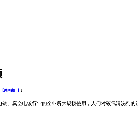
项
【关闭窗口】
]
镀、真空电镀行业的企业所大规模使用，人们对碳氢清洗剂的认