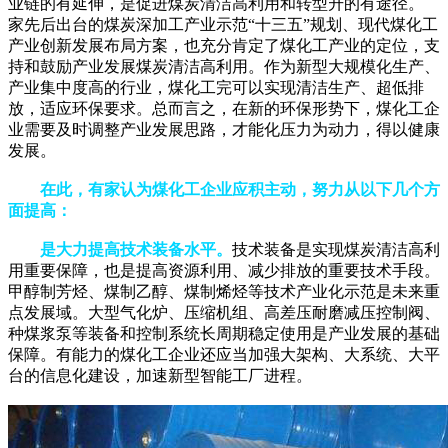
业链的有延伸，是促进煤炭清洁高利用和转型升的有途径。
家先后出台的煤炭深加工产业示范“十三五”规划、现代煤化工
产业创新发展布局方案，也充分肯定了煤化工产业的定位，支
持和鼓励产业发展煤炭清洁高利用。作为新型大规模化生产、
产业集中度高的行业，煤化工完可以实现清洁生产、超低排
放，适应环保要求。总而言之，在新的环保形势下，煤化工企
业需要及时调整产业发展思路，才能化压力为动力，得以健康
发展。
在此，有家认为煤化工企业应积主动，努力从以下几个方
面提高：
是大力提高技术装备水平。
技术装备是实现煤炭清洁高利
用重要保障，也是提高资源利用、减少排放的重要技术手段。
甲醇制芳烃、煤制乙醇、煤制烯烃等技术产业化示范是未来重
点发展域。大型气化炉、压缩机组、高差压耐磨减压控制阀、
种煤浆泵等装备和控制系统长周期稳定使用是产业发展的基础
保障。有能力的煤化工企业还应当加强大架构、大系统、大平
台的信息化建设，加速新型智能工厂进程。